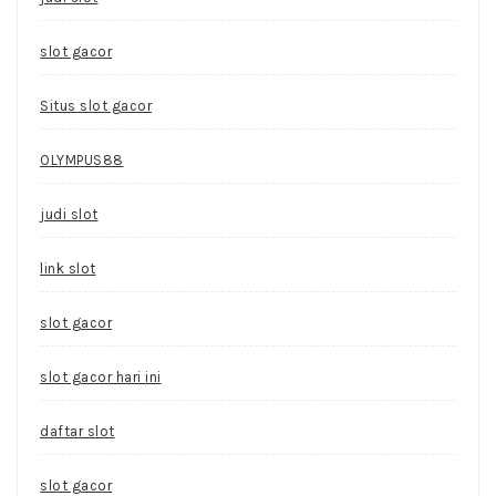
slot gacor
Situs slot gacor
OLYMPUS88
judi slot
link slot
slot gacor
slot gacor hari ini
daftar slot
slot gacor