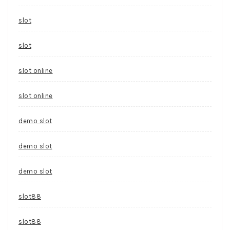
slot
slot
slot online
slot online
demo slot
demo slot
demo slot
slot88
slot88