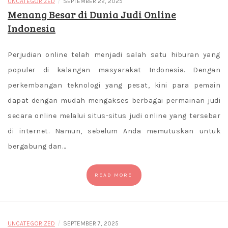
/
UNCATEGORIZED
SEPTEMBER 22, 2025
Menang Besar di Dunia Judi Online
Indonesia
Perjudian online telah menjadi salah satu hiburan yang
populer di kalangan masyarakat Indonesia. Dengan
perkembangan teknologi yang pesat, kini para pemain
dapat dengan mudah mengakses berbagai permainan judi
secara online melalui situs-situs judi online yang tersebar
di internet. Namun, sebelum Anda memutuskan untuk
bergabung dan…
READ MORE
/
UNCATEGORIZED
SEPTEMBER 7, 2025