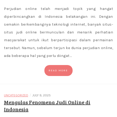
Perjudian online telah menjadi topik yang hangat
diperbincangkan di Indonesia belakangan ini. Dengan
semakin berkembangnya teknologi internet, banyak situs-
situs judi online bermunculan dan menarik perhatian
masyarakat untuk ikut berpartisipasi dalam permainan
tersebut. Namun, sebelum terjun ke dunia perjudian online,
ada beberapa hal yang perlu diingat…
READ MORE
/
UNCATEGORIZED
JULY 9, 2025
Mengulas Fenomena Judi Online di
Indonesia