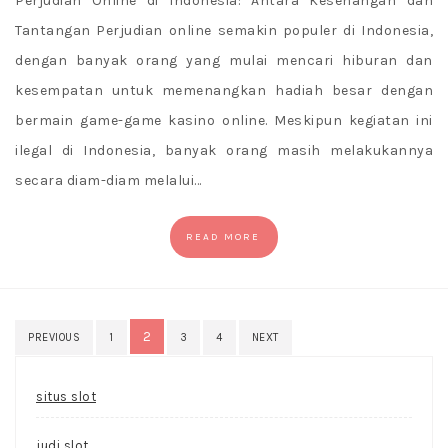
Perjudian Online di Indonesia: Antara Kesenangan dan
Tantangan Perjudian online semakin populer di Indonesia,
dengan banyak orang yang mulai mencari hiburan dan
kesempatan untuk memenangkan hadiah besar dengan
bermain game-game kasino online. Meskipun kegiatan ini
ilegal di Indonesia, banyak orang masih melakukannya
secara diam-diam melalui…
READ MORE
Posts
2
PREVIOUS
1
3
4
NEXT
pagination
situs slot
judi slot