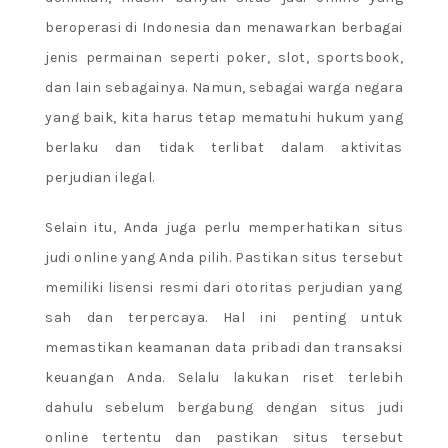
beroperasi di Indonesia dan menawarkan berbagai
jenis permainan seperti poker, slot, sportsbook,
dan lain sebagainya. Namun, sebagai warga negara
yang baik, kita harus tetap mematuhi hukum yang
berlaku dan tidak terlibat dalam aktivitas
perjudian ilegal.
Selain itu, Anda juga perlu memperhatikan situs
judi online yang Anda pilih. Pastikan situs tersebut
memiliki lisensi resmi dari otoritas perjudian yang
sah dan terpercaya. Hal ini penting untuk
memastikan keamanan data pribadi dan transaksi
keuangan Anda. Selalu lakukan riset terlebih
dahulu sebelum bergabung dengan situs judi
online tertentu dan pastikan situs tersebut