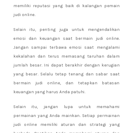
memiliki reputasi yang baik di kalangan pemain
judi online.
Selain itu, penting juga untuk mengendalikan
emosi dan keuangan saat bermain judi online.
Jangan sampai terbawa emosi saat mengalami
kekalahan dan terus memasang taruhan dalam
jumlah besar. Ini dapat berakhir dengan kerugian
yang besar. Selalu tetap tenang dan sabar saat
bermain judi online, dan tetapkan batasan
keuangan yang harus Anda patuhi.
Selain itu, jangan lupa untuk memahami
permainan yang Anda mainkan. Setiap permainan
judi online memiliki aturan dan strategi yang