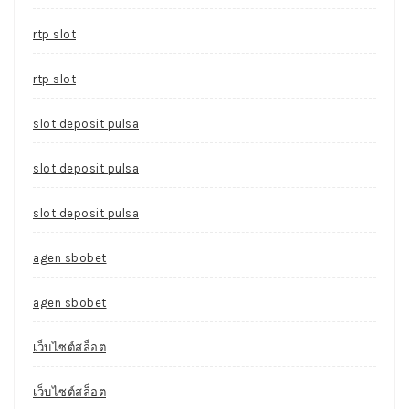
rtp slot
rtp slot
slot deposit pulsa
slot deposit pulsa
slot deposit pulsa
agen sbobet
agen sbobet
เว็บไซต์สล็อต
เว็บไซต์สล็อต