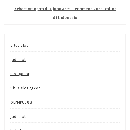
Keberuntungan di Ujung Jari: Fenomena Judi Online
di Indonesia
situs slot
judi slot
slot gacor
Situs slot gacor
OLYMPUS88
judi slot