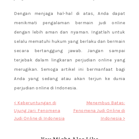
Dengan menjaga hal-hal di atas, Anda dapat
menikmati pengalaman bermain judi online
dengan lebih aman dan nyaman. Ingatlah untuk
selalu mematuhi hukum yang berlaku dan bermain
secara bertanggung jawab. Jangan sampai
terjebak dalam lingkaran perjudian online yang
merugikan. Semoga artikel ini bermanfaat bagi
Anda yang sedang atau akan terjun ke dunia
perjudian online di Indonesia.
Post
< Keberuntungan di
Menembus Batas:
Ujung Jari: Fenomena
Fenomena Judi Online di
navigation
Judi Online di Indonesia
Indonesia >